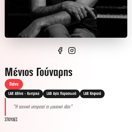
Μένιος Γούναρης
Πιάνο
LAB Αθήνα - Κεντρικό
LAB Αγία Παρασκευή
LAB Κηφισιά
Η τεχνική υπηρετεί τη μουσική ιδέα
ΣΠΟΥΔΕΣ