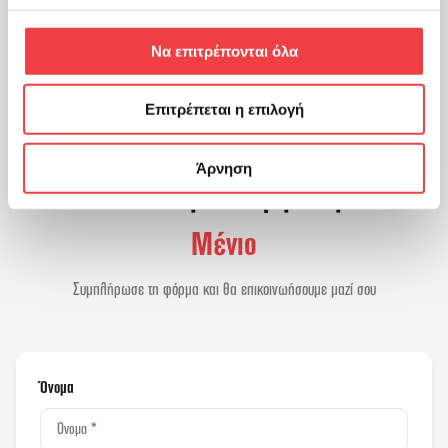
TIMELESS SPRING by Menios Gounaris
Να επιτρέπονται όλα
Επιτρέπεται η επιλογή
Άρνηση
Κλείσε Μάθημα Γνωριμίας με
τον
Μένιο
Συμπλήρωσε τη φόρμα και θα επικοινωήσουμε μαζί σου
Όνομα