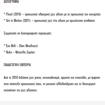
ΔΙΣΚΟΓΡΑΦΙΑ
* Flood (2019) — προσωπικό ηλεκτρικό jazz album με το προσωπικό του κουαρτέτο
* Set in Motion (2021) — προσωπικό jazz trio album με πρωτότυπες συνθέσεις
Συμμετοχές σε δισκογραφικές παραγωγές:
* Ένα Φιλί — Πένυ Μπαλτατζή
* Nuka — Ματούλα Ζαμάνη
ΠΑΙΔΑΓΩΓΙΚΗ ΕΜΠΕΙΡΙΑ
Από το 2010 διδάσκει jazz piano, αυτοσχεδιασμό, αρμονία και ensemble, με έμφαση
στην ανάπτυξη προσωπικού ήχου, τη μουσική αλληλεπίδραση και τη λειτουργική
κατανόηση της jazz γλώσσας.