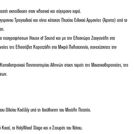
ετή εκπαίδευση στον κλασικό και σύγχρονο χορό.
χρονου Τραγουδιού και είναι κάτοχος Πτυχίου Ειδικού Αρμονίας (Άριστα) από το
ζη.
ντιο ηχογραφήσεων House of Sound και με την Ελεονώρα Ζουγανέλη στο
είας της Ελισσάβετ Καρατζόλη στο Μικρό Πολυτεχνείο, συνεχίζοντας την
 Καποδιστριακού Πανεπιστημίου Αθηνών στους τομείς της Μουσικοθεραπείας, της
σεων.
 του Ωδείου Kodály υπό τη διεύθυνση του Μιχάλη Πατσέα.
Κουτί, το HolyWood Stage και ο Σταυρός του Νότου.