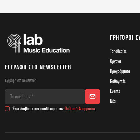
ΓΡΉΓΟΡΟΙ Σ
Τοποθεσίες
Όργανα
ΕΓΓΡΑΦΉ ΣΤΟ NEWSLETTER
Προγράμματα
Εγγραφή στο Newsletter
Καθηγητές
Events
Νέα
Έχω διαβάσει και αποδέχομαι την
Πολιτική Απορρήτου
.