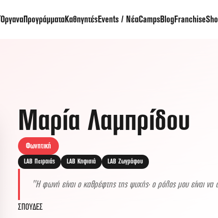
ς
Όργανα
Προγράμματα
Καθηγητές
Events / Νέα
Camps
Blog
Franchise
Sho
Μαρία Λαμπρίδου
Φωνητική
LAB Πειραιάς
LAB Κηφισιά
LAB Ζωγράφου
Η φωνή είναι ο καθρέφτης της ψυχής· ο ρόλος μου είναι να α
ΣΠΟΥΔΕΣ