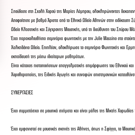
Σπούδασε στη Σχολή Χορού της Μαρίας Λάμπρου, ολοκληρώνοντας δεκαπεντα
Αποφοίτησε με βαθμό Άριστα από το Εθνικό Ωδείο Αθηνών στην ειδίκευση Σύγ
Ωδείο Κλασσικής και Σύγχρονης Μουσικής, υπό τη διεύθυνση του Σπύρου Μά
Έχει παρακολουθήσει σεμινάρια φωνητικής με την Julie Massino στο στού
Χαλκηδόνιο Ωδείο. Επιπλέον, ολοκλήρωσε το σεμινάριο Φωνητικής και Ερμην
εκπαίδευσή της μέσω ιδιαίτερων μαθημάτων.
Είναι κάτοχος πιστοποιήσεων επαγγελματικής επιμόρφωσης του Εθνικού και
Χοροθεραπείας, της Ειδικής Αγωγής και συναφών επιστημονικών κατευθύν
ΣΥΝΕΡΓΑΣΙΕΣ
Έχει συμμετάσχει σε μουσικά σχήματα και είναι μέλος της Μικτής Χορωδίας
Έχει εμφανιστεί σε μουσικές σκηνές της Αθήνας, όπως η Σφίγγα, το Μουσικό 