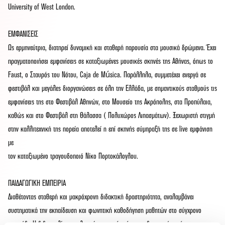
University of West London.
ΕΜΦΑΝΙΣΕΙΣ
Ως ερμηνεύτρια, διατηρεί δυναμική και σταθερή παρουσία στα μουσικά δρώμενα. Έχει
πραγματοποιήσει εμφανίσεις σε καταξιωμένες μουσικές σκηνές της Αθήνας, όπως το
Faust, ο Σταυρός του Νότου, Caja de Música. Παράλληλα, συμμετέχει ενεργά σε
φεστιβάλ και μεγάλες διοργανώσεις σε όλη την Ελλάδα, με σημαντικούς σταθμούς τις
εμφανίσεις της στο Φεστιβάλ Αθηνών, στο Μουσείο της Ακρόπολης, στα Προπύλαια,
καθώς και στο Φεστιβάλ στη Θάλασσα ( Πολυχώρος Λιπασμάτων). Ξεχωριστή στιγμή
στην καλλιτεχνική της πορεία αποτελεί η επί σκηνής σύμπραξή της σε live εμφάνιση
με
τον καταξιωμένο τραγουδοποιό Νίκο Πορτοκάλογλου.
ΠΑΙΔΑΓΩΓΙΚΗ ΕΜΠΕΙΡΙΑ
Διαθέτοντας σταθερή και μακρόχρονη διδακτική δραστηριότητα, αναλαμβάνει
συστηματικά την εκπαίδευση και φωνητική καθοδήγηση μαθητών στο σύγχρονο
τραγούδι. Η διδασκαλία της πλαισιώνεται από στέρεη παιδαγωγική κατάρτιση,