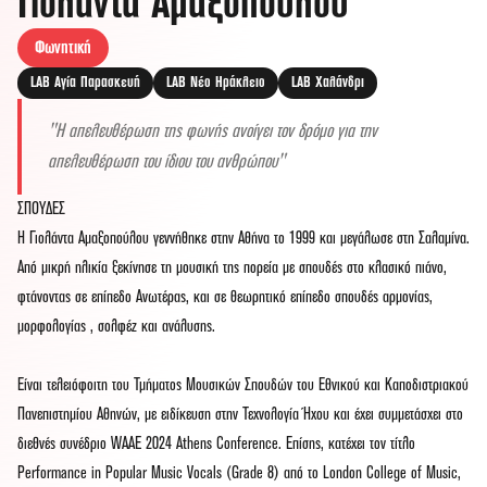
Γιολάντα Αμαξοπούλου
Φωνητική
LAB Αγία Παρασκευή
LAB Νέο Ηράκλειο
LAB Χαλάνδρι
Η απελευθέρωση της φωνής ανοίγει τον δρόμο για την
απελευθέρωση του ίδιου του ανθρώπου
ΣΠΟΥΔΕΣ
Η Γιολάντα Αμαξοπούλου γεννήθηκε στην Αθήνα το 1999 και μεγάλωσε στη Σαλαμίνα.
Από μικρή ηλικία ξεκίνησε τη μουσική της πορεία με σπουδές στο κλασικό πιάνο,
φτάνοντας σε επίπεδο Ανωτέρας, και σε θεωρητικό επίπεδο σπουδές αρμονίας,
μορφολογίας , σολφέζ και ανάλυσης.
Είναι τελειόφοιτη του Τμήματος Μουσικών Σπουδών του Εθνικού και Καποδιστριακού
Πανεπιστημίου Αθηνών, με ειδίκευση στην Τεχνολογία Ήχου και έχει συμμετάσχει στο
διεθνές συνέδριο WAAE 2024 Athens Conference. Επίσης, κατέχει τον τίτλο
Performance in Popular Music Vocals (Grade 8) από το London College of Music,