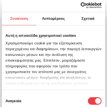
αποτέλεσμα των εξειδικευμένων μουσικών της σπουδών.
Συναίνεση
Λεπτομέρειες
Σχετικά
Κλείσε Μάθημα Γνωριμίας με
την
Αυτή η ιστοσελίδα χρησιμοποιεί cookies
Χρησιμοποιούμε cookie για την εξατομίκευση
Γιολάντα
περιεχομένου και διαφημίσεων, την παροχή λειτουργιών
κοινωνικών μέσων και την ανάλυση της
Συμπλήρωσε τη φόρμα και θα επικοινωήσουμε μαζί σου
επισκεψιμότητάς μας. Επιπλέον, μοιραζόμαστε
πληροφορίες που αφορούν τον τρόπο που
χρησιμοποιείτε τον ιστότοπό μας με συνεργάτες
κοινωνικών μέσων, διαφήμισης και αναλύσεων, οι
Όνομα
οποίοι ενδεχομένως να τις συνδυάσουν με άλλες
πληροφορίες που τους έχετε παραχωρήσει ή τις οποίες
έχουν συλλέξει σε σχέση με την από μέρους σας χρήση
Επιλογή
των υπηρεσιών τους.
Αναγκαία
συγκατάθεσης
Επώνυμο